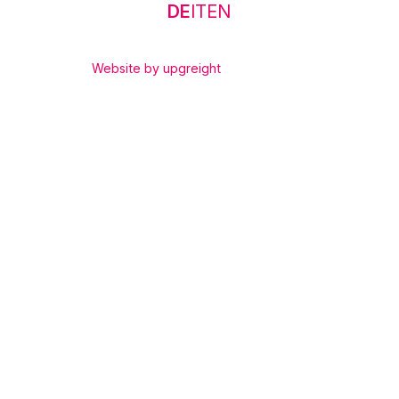
DE
IT
EN
upgreight
Website by upgreight