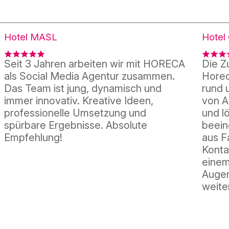
Hotel MASL
Hotel 
Seit 3 Jahren arbeiten wir mit HORECA
Die Z
als Social Media Agentur zusammen.
Horec
Das Team ist jung, dynamisch und
rund 
immer innovativ. Kreative Ideen,
von A
professionelle Umsetzung und
und l
spürbare Ergebnisse. Absolute
beein
Empfehlung!
aus F
Konta
einem
Augen
weite