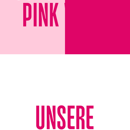
PINK V
I
BES
MINDS
UNSERE